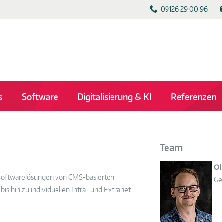
09126 29 00 96
s
Software
Digitalisierung & KI
Referenzen
Team
Ol
e Softwarelösungen von CMS-basierten
Ge
hin zu individuellen Intra- und Extranet-