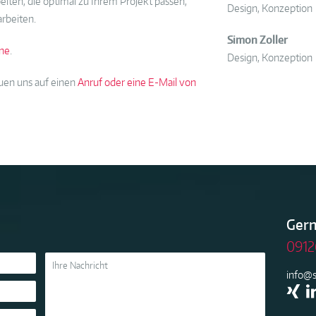
iten, die optimal zu Ihrem Projekt passen,
Design, Konzeption
arbeiten.
Simon Zoller
ne
.
Design, Konzeption
euen uns auf einen
Anruf oder eine E-Mail von
Gern
0912
info@