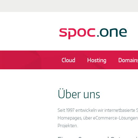
Cloud
Hosting
Domain
Über uns
Seit 1997 entwickeln wir internetbasiert
Homepages, über eCommerce-Lösungen bis 
Projekten.