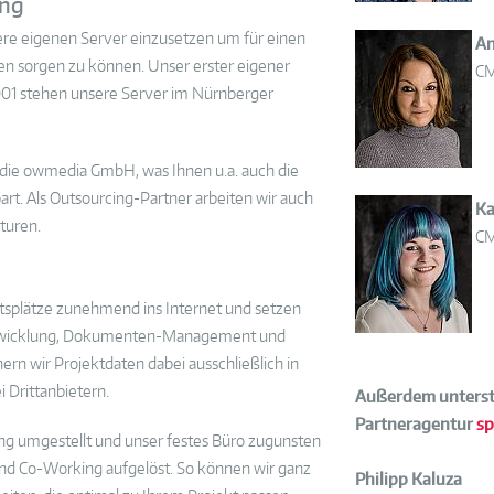
ing
ere eigenen Server einzusetzen um für einen
An
en sorgen zu können. Unser erster eigener
CM
2001 stehen unsere Server im Nürnberger
die owmedia GmbH, was Ihnen u.a. auch die
t. Als Outsourcing-Partner arbeiten wir auch
Ka
turen.
CM
itsplätze zunehmend ins Internet und setzen
abwicklung, Dokumenten-Management und
rn wir Projektdaten dabei ausschließlich in
 Drittanbietern.
Außerdem unterst
Partneragentur
sp
ng umgestellt und unser festes Büro zugunsten
und Co-Working aufgelöst. So können wir ganz
Philipp Kaluza