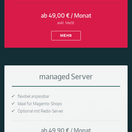
ab 49,00 € / Monat
exkl. MwSt.
MEHR
managed Server
flexibel anpassbar
Ideal für Magento-Shops
Optional mit Redis-Server
ab 49,90 € / Monat